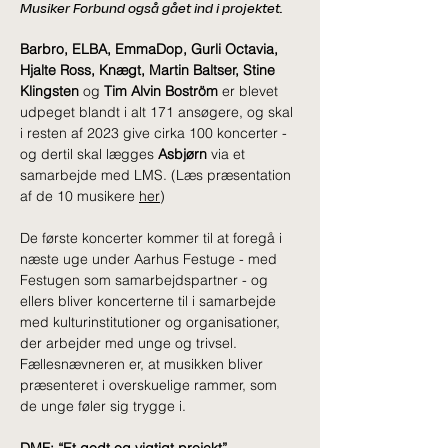
Musiker Forbund også gået ind i projektet.
Barbro, ELBA, EmmaDop, Gurli Octavia, 
Hjalte Ross, Knægt, Martin Baltser, Stine 
Klingsten
 og 
Tim Alvin Boström 
er blevet 
udpeget blandt i alt 171 ansøgere, og skal 
i resten af 2023 give cirka 100 koncerter - 
og dertil skal lægges 
Asbjørn
 via et 
samarbejde med LMS. (Læs præsentation 
af de 10 musikere 
her
)
De første koncerter kommer til at foregå i 
næste uge under Aarhus Festuge - med 
Festugen som samarbejdspartner - og 
ellers bliver koncerterne til i samarbejde 
med kulturinstitutioner og organisationer, 
der arbejder med unge og trivsel. 
Fællesnævneren er, at musikken bliver 
præsenteret i overskuelige rammer, som 
de unge føler sig trygge i.