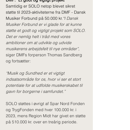
DMF: “Et godt og vigtigt projekt”
Samtidig er SOLO netop blevet sikret 
støtte til 2023-aktiviteterne fra DMF - Dansk 
Musiker Forbund på 50.000 kr.
“
I Dansk 
Musiker Forbund er vi glade for at kunne 
støtte et godt og vigtigt projekt som SOLO. 
Det er nemlig helt i tråd med vores 
ambitioner om at udvikle og udvide 
musikerens arbejdsfelt til nye områder”, 
siger DMFs forperson Thomas Sandberg 
og fortsætter:
“Musik og Sundhed er et vigtigt 
indsatsområde for os, hvor vi ser et stort 
potentiale for at udfolde musikerskabet til 
gavn for borgerne i samfundet.”
SOLO støttes i øvrigt af Spar Nord Fonden 
og TrygFonden med hver 100.000 kr. i 
2023, mens Region Midt har givet en støtte 
Previous news
Next news
på 510.000 kr. over en treårig periode.  