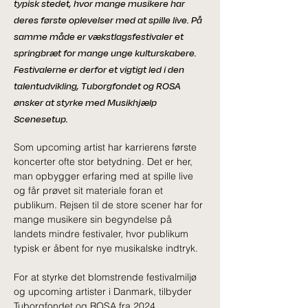
typisk stedet, hvor mange musikere har
deres første oplevelser med at spille live. På
samme måde er vækstlagsfestivaler et
springbræt for mange unge kulturskabere.
Festivalerne er derfor et vigtigt led i den
talentudvikling, Tuborgfondet og ROSA
ønsker at styrke med Musikhjælp
Scenesetup.
Som upcoming artist har karrierens første 
koncerter ofte stor betydning. Det er her, 
man opbygger erfaring med at spille live 
og får prøvet sit materiale foran et 
publikum. Rejsen til de store scener har for 
mange musikere sin begyndelse på 
landets mindre festivaler, hvor publikum 
typisk er åbent for nye musikalske indtryk. 
For at styrke det blomstrende festivalmiljø 
og upcoming artister i Danmark, tilbyder 
Tuborgfondet og ROSA fra 2024 