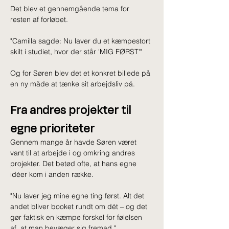
Det blev et gennemgående tema for 
resten af forløbet.
"Camilla sagde: Nu laver du et kæmpestort 
skilt i studiet, hvor der står 'MIG FØRST'"
Og for Søren blev det et konkret billede på 
en ny måde at tænke sit arbejdsliv på.
Fra andres projekter til 
egne prioriteter
Gennem mange år havde Søren været 
vant til at arbejde i og omkring andres 
projekter. Det betød ofte, at hans egne 
idéer kom i anden række.
"Nu laver jeg mine egne ting først. Alt det 
andet bliver booket rundt om dét – og det 
gør faktisk en kæmpe forskel for følelsen 
af, at man bevæger sig fremad."