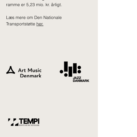
ramme er 5,23 mio. kr. årligt.
Læs mere om Den Nationale 
Previous news
Next news
Transportstøtte 
her.