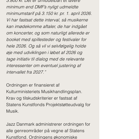
3.800 kr. Det er umiddelbart et lavere 
minimum end DMF’s nyligt udmeldte 
minimumstarif på 3.150 kr. pr. 1. april 2026. 
Vi har fastsat dette interval, så musikerne 
kan imødekomme aftaler, de har indgået 
om koncerter, og som naturligt allerede er 
booket med spillesteder og festivaler for 
hele 2026. Og så vil vi selvfølgelig holde 
øje med udviklingen i løbet af 2026 og 
tage initiativ til dialog med de relevante 
interessenter om eventuel justering af 
intervallet fra 2027.”
Ordningen er finansieret af 
Kulturministeriets Musikhandlingsplan. 
Krav og tilskudskriterier er fastsat af 
Statens Kunstfonds Projektstøtteudvalg for 
Musik.
Jazz Danmark administrerer ordningen for 
alle genreområder på vegne af Statens 
Kunstfond. Ordningens økonomiske 