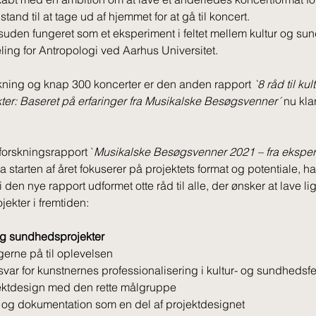
 stand til at tage ud af hjemmet for at gå til koncert. 
suden fungeret som et eksperiment i feltet mellem kultur og sun
eling for Antropologi ved Aarhus Universitet. 
rskning og knap 300 koncerter er den anden rapport 
`8 råd til kul
er: Baseret på erfaringer fra Musikalske Besøgsvenner´
 nu kla
forskningsrapport `
Musikalske Besøgsvenner 2021 – fra eksperi
ra starten af året fokuserer på projektets format og potentiale, ha
 den nye rapport udformet otte råd til alle, der ønsker at lave li
ekter i fremtiden: 
- og sundhedsprojekter 
erne på til oplevelsen
ar for kunstnernes professionalisering i kultur- og sundhedsfe
ektdesign med den rette målgruppe
og dokumentation som en del af projektdesignet