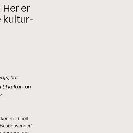
 Her er
 kultur-
ejs, har
til kultur- og
´.
kken med helt 
 Besøgsvenner´. 
r borgere, der 