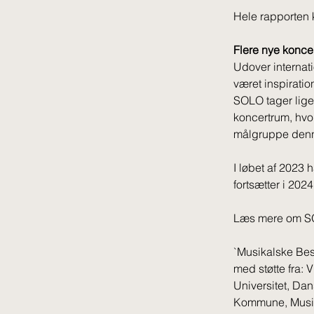
Hele rapporten 
Flere nye koncer
Udover internat
været inspirati
SOLO tager lig
koncertrum, hvo
målgruppe denn
I løbet af 2023 
fortsætter i 20
Læs mere om S
`Musikalske Bes
med støtte fra
Universitet, Da
Kommune, Musikh