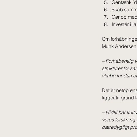
Gentænk ’d
Skab samme
Gør op med 
Investér i 
Om forhåbninger
Munk Andersen:
– 
Forhåbentlig 
strukturer for s
skabe fundament
Det er netop øn
ligger til grund
– 
Hidtil har kult
vores forskning
bæredygtigt proj