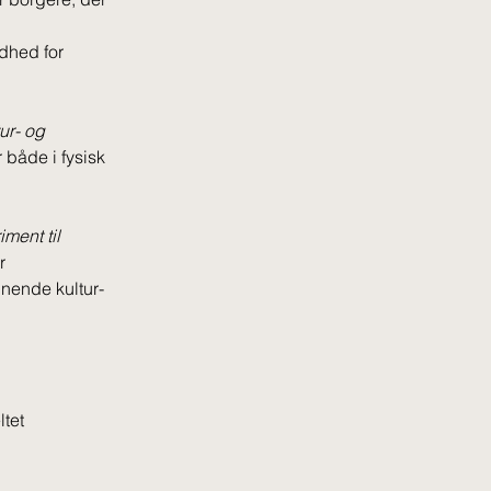
dhed for 
tur- og 
r både i fysisk 
ment til 
r 
gnende kultur- 
ltet