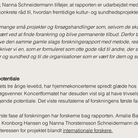
, Nanna Schneidermann tilføjer, at rapporten er udarbejdet med
konkrete råd til, hvordan fremtidige kultur- og sundhedsprojekte
 mange små projekter og forsøgshandlinger som, selvom de sk
vært ved at finde forankring og blive permanente tilbud. Derfor tæ
krive den samme gamle slags forskningsrapport med metode, resu
kriver vi en, som er formuleret som otte gode råd til andre, der s
ur og sundhed og til de organisationer som er vært for dem og 
otentiale 
ktets tre årige levetid, har hjemmekoncerterne spredt glæde hos
gsvenner. Koncertformatet har desuden vist sig at have trivse
nde potentiale. Det viste resultaterne af forskningens første fa
ørste fase af forskningen har forskerne bag rapporten, Amalie 
a Kronborg Hansen og Nanna Thorsteinsson Schneidermann d
teressen for projektet blandt 
internationale forskere.