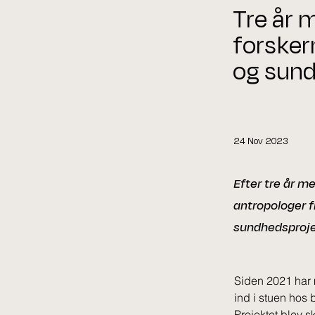
Tre år 
forsker
og sund
24 Nov 2023
Efter tre år m
antropologer f
sundhedsprojek
Siden 2021 har 
ind i stuen hos
Projektet blev s