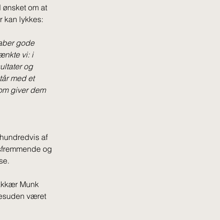
 ønsket om at 
r kan lykkes: 
aber gode 
nkte vi: i 
ltater og 
tår med et 
som giver dem 
 hundredvis af 
lsfremmende og 
se. 
Bakkær Munk 
esuden været 