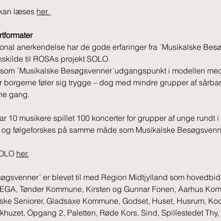
kan læses 
her. 
tformater 
ional anerkendelse har de gode erfaringer fra `Musikalske Bes
onskilde til ROSAs projekt SOLO.
esom `Musikalske Besøgsvenner´udgangspunkt i modellen med 
r borgerne føler sig trygge – dog med mindre grupper af sårb
e gang. 
har 10 musikere spillet 100 koncerter for grupper af unge rundt 
24 og følgeforskes på samme måde som Musikalske Besøgsvenne
OLO 
her.
øgsvenner´ er blevet til med Region Midtjylland som hovedbid
: VEGA, Tønder Kommune, Kirsten og Gunnar Fonen, Aarhus Ko
nske Seniorer, Gladsaxe Kommune, Godset, Huset, Husrum, Kod
uzet, Opgang 2, Paletten, Røde Kors, Sind, Spillestedet Thy, 