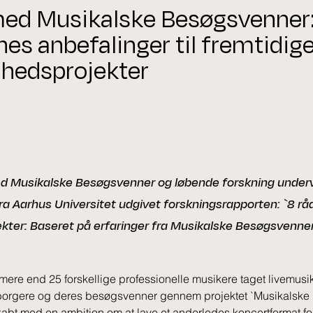
med Musikalske Besøgsvenner:
nes anbefalinger til fremtidige
hedsprojekter
ed Musikalske Besøgsvenner og løbende forskning underv
ra Aarhus Universitet udgivet forskningsrapporten: `8 råd 
ter: Baseret på erfaringer fra Musikalske Besøgsvenner
mere end 25 forskellige professionelle musikere taget livemusi
 borgere og deres besøgsvenner gennem projektet `Musikalske
kabt med en ambition om at lave et anderledes koncertformat fo