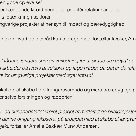
en gode oplevelse’
nhængende koordinering og prioritér relationsarbejde
silotænkning i sektorer
langvarige projekter af hensyn til impact og bæredygtighed
ne om hvad de otte råd kan bidrage med, fortæller forsker, Am
 
vil rådene fungere som en vejledning for at skabe bæredygtige
amarbejder på tværs af sektorer og fagområder, da det er de relat
 for langvarige projekter med øget impact. 
sket om at skabe flere længerevarende og mere bæredygtige pro
 for selve forskningen og rapporten: 
ur- og sundhedsfeltet været præget af midlertidige pilotprojekter,
 i denne omgang fokuseret på arbejdet med at skabe et langvar
ekt, 
fortæller Amalie Bakkær Munk Andersen. 