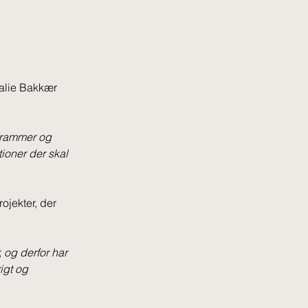
alie Bakkær 
 rammer og 
ioner der skal 
jekter, der 
 og derfor har 
igt og 