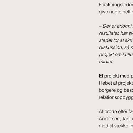
Forskningsleder
give nogle helt 
– 
Der er enormt
resultater, har s
stedet for at s
diskussion, så s
projekt om kult
midler. 
Et projekt med p
I løbet af proje
borgere og besø
relationsopbygge
Allerede efter f
Andersen, Tanj
med til vække in