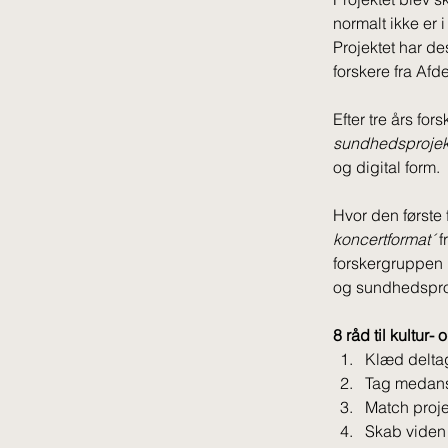
normalt ikke er i
Projektet har de
forskere fra Afd
Efter tre års fo
sundhedsprojekt
og digital form. 
Hvor den første 
koncertformat´ 
f
forskergruppen i
og sundhedsproj
8 råd til kultur
Klæd deltag
Tag medansv
Match proj
Skab viden 