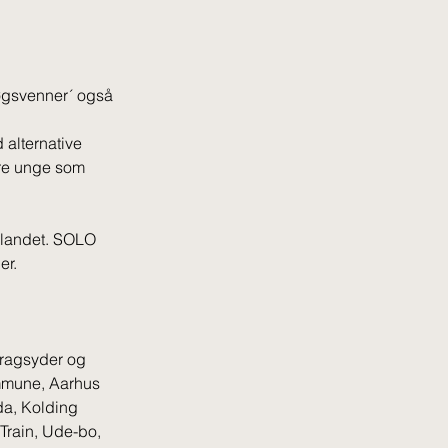
øgsvenner´ også 
alternative 
are unge som 
i landet. SOLO 
r. 
ragsyder og 
mmune, Aarhus 
a, Kolding 
Train, Ude-bo, 