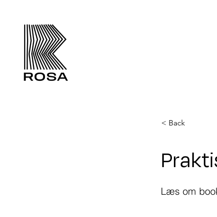
< Back
Prakti
Læs om booki