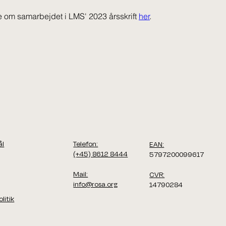
 om samarbejdet i LMS' 2023 årsskrift 
her
.
ål
Telefon:
EAN:
(+45) 8612 8444
5797200099617
Mail:
CVR:
info@rosa.org
14790284
olitik