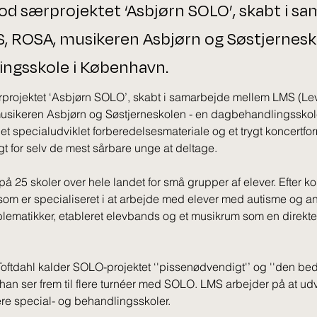
od særprojektet ‘Asbjørn SOLO’, skabt i s
 ROSA, musikeren Asbjørn og Søstjernesk
ngsskole i København.
rprojektet ‘Asbjørn SOLO’, skabt i samarbejde mellem LMS (Le
usikeren Asbjørn og Søstjerneskolen - en dagbehandlingsskole
 specialudviklet forberedelsesmateriale og et trygt koncertfor
gt for selv de mest sårbare unge at deltage. 
å 25 skoler over hele landet for små grupper af elever. Efter ko
som er specialiseret i at arbejde med elever med autisme og a
ematikker, etableret elevbands og et musikrum som en direkte 
oftdahl kalder SOLO-projektet ‘'pissenødvendigt'’ og ''den bed
han ser frem til flere turnéer med SOLO. LMS arbejder på at udv
ere special- og behandlingsskoler. 