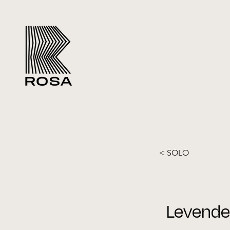
< SOLO
Levende