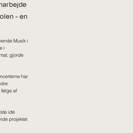
amarbejde
olen - en
vende Musik i 
 i 
mat, gjorde 
ncerterne har 
ndre 
følge af 
ste idé 
ide projektet 