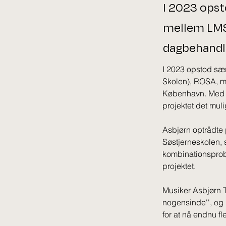
I 2023 opst
mellem LMS,
dagbehandli
I 2023 opstod sæ
Skolen), ROSA, m
København. Med et
projektet det muli
Asbjørn optrådte p
Søstjerneskolen, 
kombinationsprobl
projektet. 
Musiker Asbjørn T
nogensinde'', og 
for at nå endnu fl