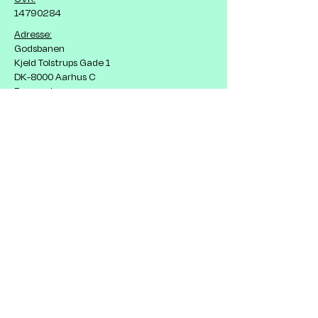
14790284
Adresse:
Godsbanen
Kjeld Tolstrups Gade 1
DK-8000 Aarhus C
Danmark
Vedtægter, strategi
& årsrapporter
Servicemål
Indsatsområder
Privatlivspolitik