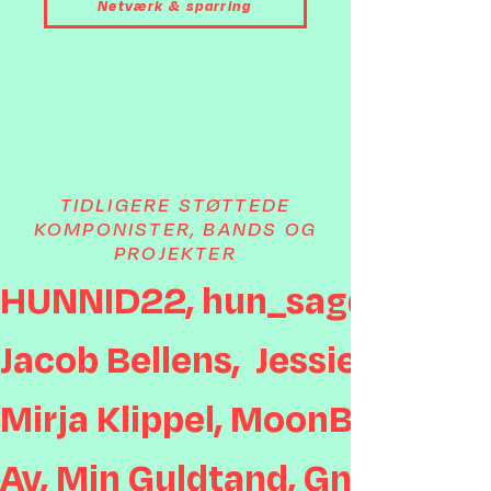
Netværk & sparring
TIDLIGERE STØTTEDE
KOMPONISTER, BANDS OG
PROJEKTER
HUNNID22, hun_sagde, Dayyani,
Jacob Bellens,  Jessie Ka, H
Mirja Klippel, MoonBee, Nøx,
Av, Min Guldtand, Gnist Festi