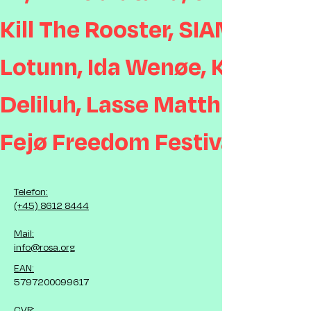
Kill The Rooster, SIAMESE, A
Lotunn, Ida Wenøe, Kira Skov
Deliluh, Lasse Matthiessen, 
Fejø Freedom Festival, Beats
Telefon:
(+45) 8612 8444
Mail:
info@rosa.org
EAN:
5797200099617
CVR: