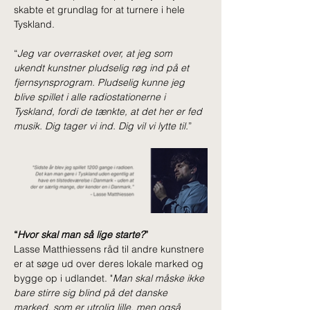
skabte et grundlag for at turnere i hele 
Tyskland.
“
Jeg var overrasket over, at jeg som 
ukendt kunstner pludselig røg ind på et 
fjernsynsprogram. Pludselig kunne jeg 
blive spillet i alle radiostationerne i 
Tyskland, fordi de tænkte, at det her er fed 
musik. Dig tager vi ind. Dig vil vi lytte til.
”
“
Hvor skal man så lige starte?
”
Lasse Matthiessens råd til andre kunstnere 
er at søge ud over deres lokale marked og 
bygge op i udlandet. "
Man skal måske ikke 
bare stirre sig blind på det danske 
marked, som er utrolig lille, men også 