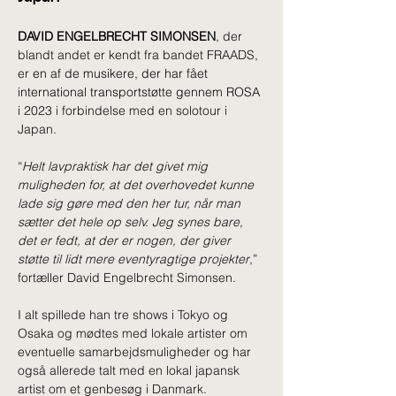
DAVID ENGELBRECHT SIMONSEN
, der 
blandt andet er kendt fra bandet FRAADS, 
er 
en af de musikere, der har fået 
international transportstøtte gennem ROSA 
i 2023 
i forbindelse med en solotour i 
Japan. 
“
Helt lavpraktisk har det givet mig 
muligheden for, at det overhovedet kunne 
lade sig gøre med den her tur, når man 
sætter det hele op selv. Jeg synes bare, 
det er fedt, at der er nogen, der giver 
støtte til lidt mere eventyragtige projekter
,” 
fortæller David Engelbrecht Simonsen.
I alt spillede han tre shows i Tokyo og 
Osaka og mødtes med lokale artister om 
eventuelle samarbejdsmuligheder og har 
også allerede talt med en lokal japansk 
artist om et genbesøg i Danmark.