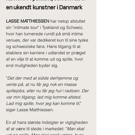
en ukendt kunstner i Danmark
LASSE MATTHIESSEN
 har netop afsluttet 
sin "
intimate tour
" i Tyskland og Schweiz, 
hvor han turnerede rundt på små intime 
venues, der var dedikeret kun til sine tyske 
og schweiziske fans. Hans tilgang til at 
etablere sin karriere i udlandet er præget 
af en vilje til at komme ud og spille, hvor 
end muligheden byder sig.
"
Det der med at sidde derhjemme og 
vente på, at nu får jeg nok en masse 
spillejobs, eller nu får jeg hul i radioen. Der 
var min tilgang; lad mig komme afsted. 
Lad mig spille, hvor jeg kan komme til,
" 
siger Lasse Matthiessen.
En af hans største indsigter er vigtigheden 
af at være til stede i markedet: "
Man skal 