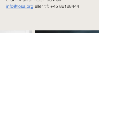
Previous news
Next news
info@rosa.org
 eller tlf: +45 86128444 