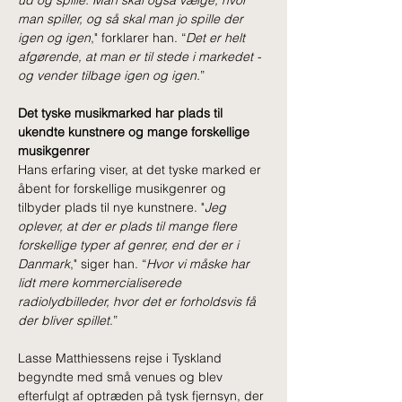
ud og spille. Man skal også vælge, hvor 
man spiller, og så skal man jo spille der 
igen og igen
," forklarer han. “
Det er helt 
afgørende, at man er til stede i markedet - 
og vender tilbage igen og igen.
”
Det tyske musikmarked har plads til 
ukendte kunstnere og mange forskellige 
musikgenrer
Hans erfaring viser, at det tyske marked er 
åbent for forskellige musikgenrer og 
tilbyder plads til nye kunstnere. "
Jeg 
oplever, at der er plads til mange flere 
forskellige typer af genrer, end der er i 
Danmark
," siger han. “
Hvor vi måske har 
lidt mere kommercialiserede 
radiolydbilleder, hvor det er forholdsvis få 
der bliver spillet
.”
Lasse Matthiessens rejse i Tyskland 
begyndte med små venues og blev 
efterfulgt af optræden på tysk fjernsyn, der 