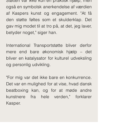
Støtten var ikke kun en praktisk hjælp, men 
også en symbolsk anerkendelse af værdien 
af Kaspers kunst og engagement. "At få 
den støtte føltes som et skulderklap. Det 
gav mig modet til at tro på, at det, jeg laver, 
betyder noget," siger han.
International Transportstøtte bliver derfor 
mere end bare økonomisk hjælp – det 
bliver en katalysator for kulturel udveksling 
og personlig udvikling. 
"For mig var det ikke bare en konkurrence. 
Det var en mulighed for at vise, hvad dansk 
beatboxing kan, og for at møde andre 
kunstnere fra hele verden," forklarer 
Kasper. 