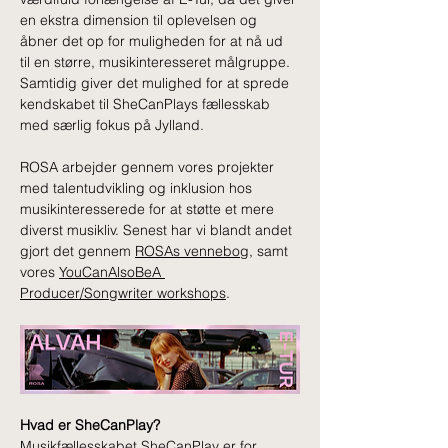
en ekstra dimension til oplevelsen og 
åbner det op for muligheden for at nå ud 
til en større, musikinteresseret målgruppe. 
Samtidig giver det mulighed for at sprede 
kendskabet til SheCanPlays fællesskab 
med særlig fokus på Jylland.
ROSA arbejder gennem vores projekter 
med talentudvikling og inklusion hos 
musikinteresserede for at støtte et mere 
diverst musikliv. Senest har vi blandt andet 
gjort det gennem 
ROSAs vennebog
, samt 
vores 
YouCanAlsoBeA 
Producer/Songwriter workshops
.
Hvad er SheCanPlay?
Musikfællesskabet SheCanPlay er for 