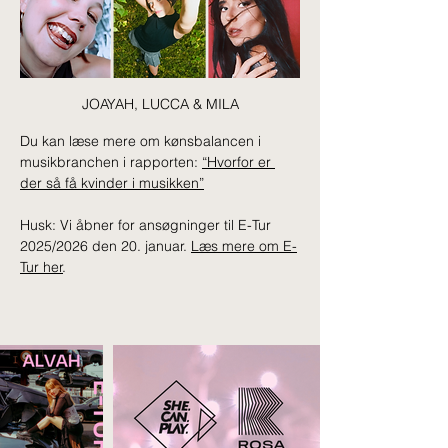
JOAYAH, LUCCA & MILA
Du kan læse mere om kønsbalancen i 
musikbranchen i rapporten: 
“Hvorfor er 
der så få kvinder i musikken”
Husk: Vi åbner for ansøgninger til E-Tur 
2025/2026 den 20. januar.
Læs mere om E-
Previous news
Next news
Tur her
.