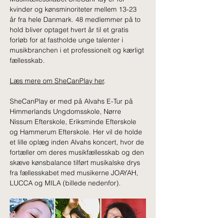
kvinder og kønsminoriteter mellem 13-23 
år fra hele Danmark. 48 medlemmer på to 
hold bliver optaget hvert år til et gratis 
forløb for at fastholde unge talenter i 
musikbranchen i et professionelt og kærligt 
fællesskab.
Læs mere om SheCanPlay her
.
SheCanPlay er med på Alvahs E-Tur på 
Himmerlands Ungdomsskole, Nørre 
Nissum Efterskole, Eriksminde Efterskole 
og Hammerum Efterskole. Her vil de holde 
et lille oplæg inden Alvahs koncert, hvor de 
fortæller om deres musikfællesskab og den 
skæve kønsbalance tilført musikalske drys 
fra fællesskabet med musikerne JOAYAH, 
LUCCA og MILA (billede nedenfor).