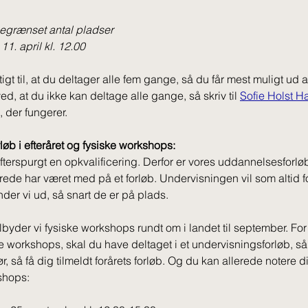
begrænset antal pladser
 11. april kl. 12.00
tigt til, at du deltager alle fem gange, så du får mest muligt ud af
ed, at du ikke kan deltage alle gange, så skriv til 
Sofie Holst H
, der fungerer. 
øb i efteråret og fysiske workshops:
efterspurgt en opkvalificering. Derfor er vores uddannelsesforløb i
lerede har været med på et forløb. Undervisningen vil som altid f
der vi ud, så snart de er på plads.
lbyder vi fysiske workshops rundt om i landet til september. For
 workshops, skal du have deltaget i et undervisningsforløb, så 
r, så få dig tilmeldt forårets forløb. Og du kan allerede notere d
shops: