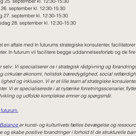
 25. september kl. 12:30-15:30
 26. september kl. 12:30-15:30
 27. september kl. 12:30-15:30
dag 28. september kl. 12:30-15:30
et en aftale med In futurums strategiske konsulenter, facilitatorer
er. In futurum vil facilitere begge uddannelsesforløb og de fir
r selv: 
Vi specialiserer os i strategisk rådgivning og forandrin
ng cirkulær økonomi, holistisk bæredygtighed, social retfærdig
lighed og inklusion. 
Vi er et lille team af strategiske konsulenter
er. Vi er specialiserede i at nytænke forretningsscenarier, flytt
vikling og udfolde komplekse emner og spørgsmål.
futurum.
 Balance 
er kunst- og kulturlivets fælles bevægelse og ressour
og skabe positive forandringer i forhold til de strukturelle barr