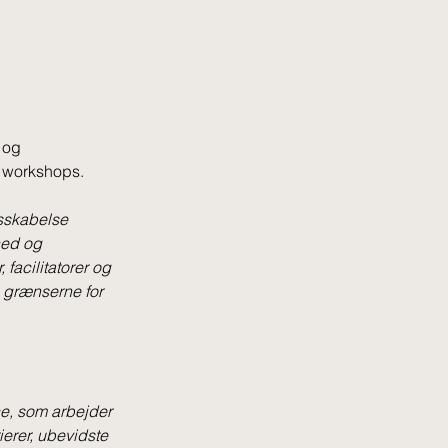
 og 
e workshops.
gsskabelse 
hed og 
, facilitatorer og 
e grænserne for 
ce, som arbejder 
ierer, ubevidste 