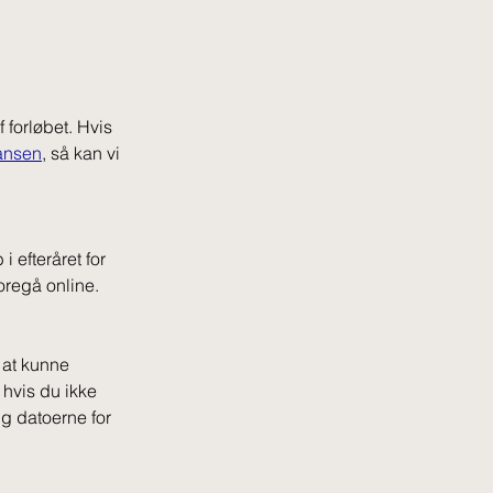
 forløbet. 
Hvis 
ansen
, så kan vi 
 efteråret for 
oregå online. 
 at kunne 
hvis du ikke 
ig datoerne for 