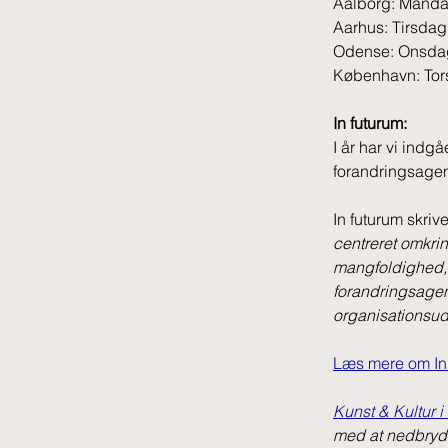
Aalborg: Mandag
Aarhus: Tirsdag
Odense: Onsdag
København: Tors
In futurum:
I år har vi indgå
forandringsagent
In futurum skrive
centreret omkri
mangfoldighed, 
forandringsagent
organisationsud
Læs mere om In 
Kunst & Kultur i
med at nedbryde 