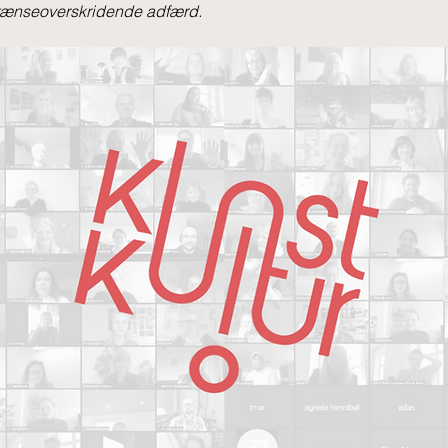
ænseoverskridende adfærd.