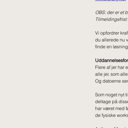
OBS: der er et 
Tilmeldingsfrist:
Vi opfordrer kraf
du allerede nu v
finde en løsning
Uddannelsesforl
Flere af jer har 
alle jer, som al
Og datoerne sen
Som noget nyt ti
deltage på disse
har været med fø
de fysiske work