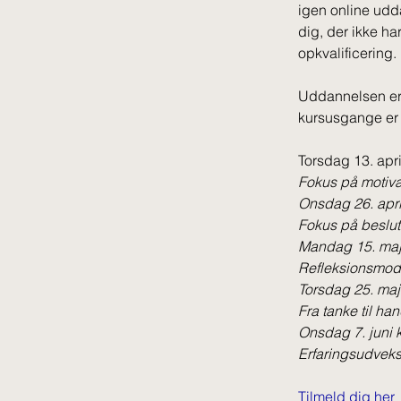
igen online udda
dig, der ikke ha
opkvalificering.
Uddannelsen er 
kursusgange er 
Torsdag 13. apri
Fokus på motivat
Onsdag 26. april
Fokus på beslut
Mandag 15. maj 
Refleksionsmodu
Torsdag 25. maj 
Fra tanke til ha
Onsdag 7. juni k
Erfaringsudveks
Tilmeld dig her