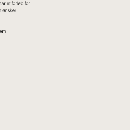
r et forløb for 
m ønsker 
fem 