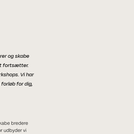
erer og skabe
t fortsætter.
kshops. Vi har
forløb for dig,
skabe bredere 
or udbyder vi 