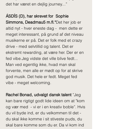
det har været en dejlig journey…”
ÁSDÍS (D), har skrevet for  Sophie 
Simmons, Deadmau5 m.fl.“
Det her job er 
altid nyt - hver eneste dag -  men dette er 
meget interessant, på grund af det niveau 
musikerne er på. Det er folk med et crazy 
drive - med selvtillid og talent. Det er 
ekstremt rewarding, at være her. Der er en 
fed vibe.Jeg vidste det ville blive fedt... 
Man ved egentlig ikke, hvad man skal 
forvente, men alle er mødt op for at skrive 
god musik. Det hele er fedt. Meget fed 
vibe - meget welcoming.
Rachel Bonad, udvalgt dansk talent 
”Jeg 
kan bare rigtigt godt lide ideen om at "kom 
og vær med  - vi er i en kreativ boble”. Hvis 
du vil byde ind, er du velkommen til det - 
du skal ikke komme i sit stiveste puds, du 
skal bare komme som du er. Da vi kom ind 