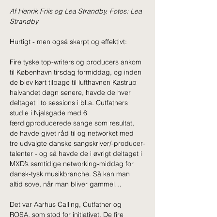
Af Henrik Friis og Lea Strandby. Fotos: Lea 
Strandby
Hurtigt - men også skarpt og effektivt: 
Fire tyske top-writers og producers ankom 
til København tirsdag formiddag, og inden 
de blev kørt tilbage til lufthavnen Kastrup 
halvandet døgn senere, havde de hver 
deltaget i to sessions i bl.a. Cutfathers 
studie i Njalsgade med 6 
færdigproducerede sange som resultat, 
de havde givet råd til og networket med 
tre udvalgte danske sangskriver/-producer-
talenter - og så havde de i øvrigt deltaget i 
MXD’s samtidige networking-middag for 
dansk-tysk musikbranche. Så kan man 
altid sove, når man bliver gammel…
Det var Aarhus Calling, Cutfather og 
ROSA, som stod for initiativet. De fire 