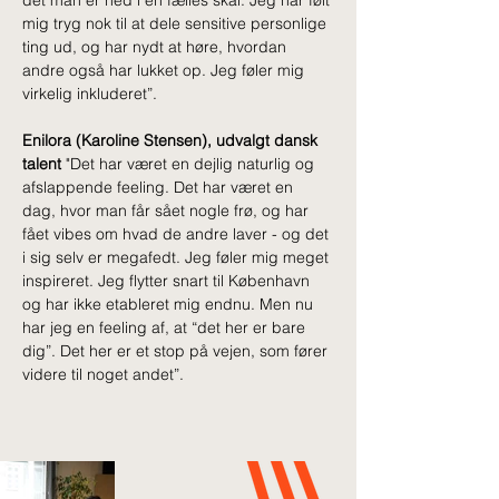
mig tryg nok til at dele sensitive personlige 
ting ud, og har nydt at høre, hvordan 
andre også har lukket op. Jeg føler mig 
virkelig inkluderet”.
Enilora (Karoline Stensen), udvalgt dansk 
talent 
"Det har været en dejlig naturlig og 
afslappende feeling. Det har været en 
dag, hvor man får sået nogle frø, og har 
fået vibes om hvad de andre laver - og det 
i sig selv er megafedt. Jeg føler mig meget 
inspireret. Jeg flytter snart til København 
og har ikke etableret mig endnu. Men nu 
har jeg en feeling af, at “det her er bare 
dig”. Det her er et stop på vejen, som fører 
Forrige nyhed
Næste nyhed
videre til noget andet”.