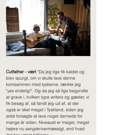
Cutfather - vært 
“Da jeg lige fik kaldet og 
blev spurgt, om vi skulle lave denne 
komsammen med tyskerne, tænkte jeg 
"yes endelig!". Og da jeg så lige begyndte 
at grave i, hvilken type writers og gæster, vi 
fik besøg af, så fandt jeg ud af, at der 
også er sket meget i Tyskland, siden jeg 
sidst forsøgte at lave noget dernede for 
mange år siden. Niveauet er meget, meget 
højere nu sangskrivermæssigt, end hvad 
det har været tidligere. 