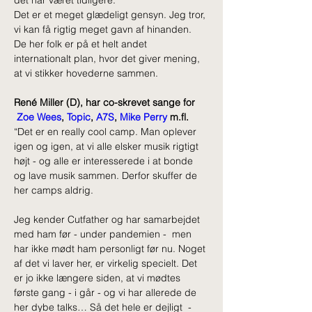
Det er et meget glædeligt gensyn. Jeg tror, 
vi kan få rigtig meget gavn af hinanden. 
De her folk er på et helt andet 
internationalt plan, hvor det giver mening, 
at vi stikker hovederne sammen. 
René Miller (D), har co-skrevet sange for 
Zoe Wees
, 
Topic
, 
A7S
, 
Mike Perry
 m.fl.
“Det er en really cool camp. Man oplever 
igen og igen, at vi alle elsker musik rigtigt 
højt - og alle er interesserede i at bonde 
og lave musik sammen. Derfor skuffer de 
her camps aldrig.
Jeg kender Cutfather og har samarbejdet 
med ham før - under pandemien -  men 
har ikke mødt ham personligt før nu. Noget 
af det vi laver her, er virkelig specielt. Det 
er jo ikke længere siden, at vi mødtes 
første gang - i går - og vi har allerede de 
her dybe talks… Så det hele er dejligt  - 