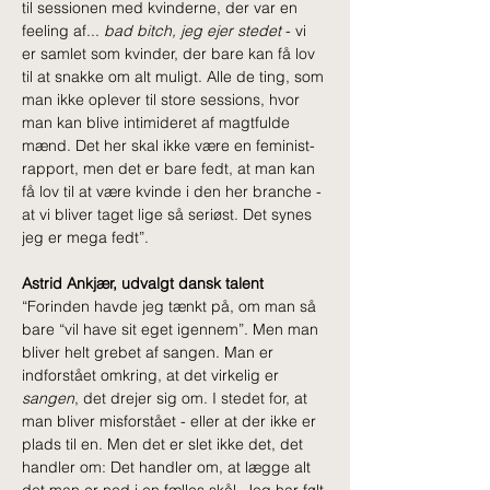
til sessionen med kvinderne, der var en 
feeling af... 
bad bitch, jeg ejer stedet 
- vi 
er samlet som kvinder, der bare kan få lov 
til at snakke om alt muligt. Alle de ting, som 
man ikke oplever til store sessions, hvor 
man kan blive intimideret af magtfulde 
mænd. Det her skal ikke være en feminist-
rapport, men det er bare fedt, at man kan 
få lov til at være kvinde i den her branche - 
at vi bliver taget lige så seriøst. Det synes 
jeg er mega fedt”.
Astrid Ankjær, udvalgt dansk talent 
“Forinden havde jeg tænkt på, om man så 
bare “vil have sit eget igennem”. Men man 
bliver helt grebet af sangen. Man er 
indforstået omkring, at det virkelig er 
sangen
, det drejer sig om. I stedet for, at 
man bliver misforstået - eller at der ikke er 
plads til en. Men det er slet ikke det, det 
handler om: Det handler om, at lægge alt 
det man er ned i en fælles skål. Jeg har følt 