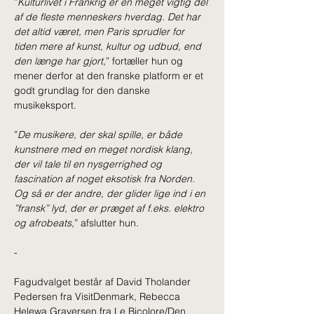
”
Kulturlivet i Frankrig er en meget vigtig del 
af de fleste menneskers hverdag. Det har 
det altid været, men Paris sprudler for 
tiden mere af kunst, kultur og udbud, end 
den længe har gjort
,” fortæller hun og 
mener derfor at den franske platform er et 
godt grundlag for den danske 
musikeksport.
”
De musikere, der skal spille, er både 
kunstnere med en meget nordisk klang, 
der vil tale til en nysgerrighed og 
fascination af noget eksotisk fra Norden. 
Og så er der andre, der glider lige ind i en 
”fransk” lyd, der er præget af f.eks. elektro 
og afrobeats
,” afslutter hun.
-
Fagudvalget består af David Tholander 
Pedersen fra VisitDenmark, Rebecca 
Helewa Graversen fra Le Bicolore/Den 