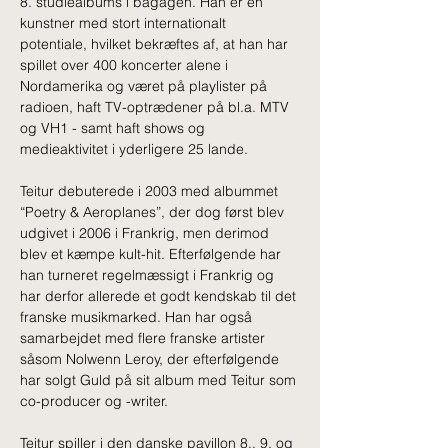
8. studiealbums i bagagen. Han er en 
kunstner med stort internationalt 
potentiale, hvilket bekræftes af, at han har 
spillet over 400 koncerter alene i 
Nordamerika og været på playlister på 
radioen, haft TV-optrædener på bl.a. MTV 
og VH1 - samt haft shows og 
medieaktivitet i yderligere 25 lande.
Teitur debuterede i 2003 med albummet 
“Poetry & Aeroplanes”, der dog først blev 
udgivet i 2006 i Frankrig, men derimod 
blev et kæmpe kult-hit. Efterfølgende har 
han turneret regelmæssigt i Frankrig og 
har derfor allerede et godt kendskab til det 
franske musikmarked. Han har også 
samarbejdet med flere franske artister 
såsom Nolwenn Leroy, der efterfølgende 
har solgt Guld på sit album med Teitur som 
co-producer og -writer.
Teitur spiller i den danske pavillon 8., 9. og 