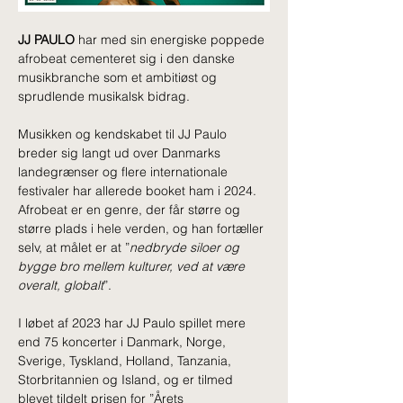
JJ PAULO
 har med sin energiske poppede 
afrobeat cementeret sig i den danske 
musikbranche som et ambitiøst og 
sprudlende musikalsk bidrag.
Musikken og kendskabet til JJ Paulo 
breder sig langt ud over Danmarks 
landegrænser og flere internationale 
festivaler har allerede booket ham i 2024. 
Afrobeat er en genre, der får større og 
større plads i hele verden, og han fortæller 
selv, at målet er at ”
nedbryde siloer og 
bygge bro mellem kulturer, ved at være 
overalt, globalt
”.
I løbet af 2023 har JJ Paulo spillet mere 
end 75 koncerter i Danmark, Norge, 
Sverige, Tyskland, Holland, Tanzania, 
Storbritannien og Island, og er tilmed 
blevet tildelt prisen for ”Årets 