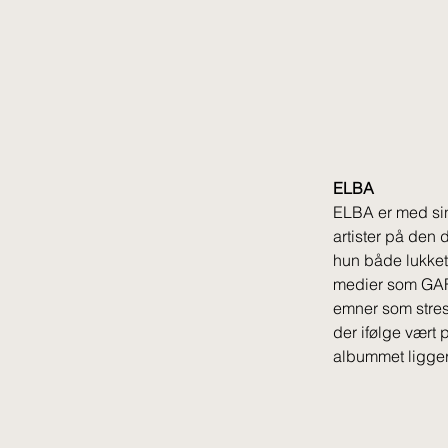
ELBA 
ELBA er med sin 
artister på den
hun både lukket
medier som GAFF
emner som stres
der ifølge vært
albummet ligger 