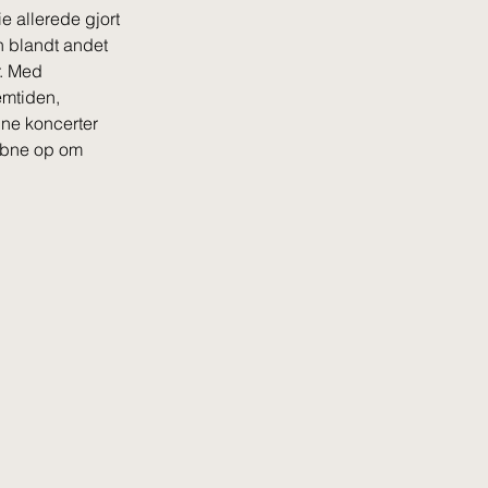
e allerede gjort 
n blandt andet 
r. Med 
mtiden, 
ine koncerter 
 åbne op om 