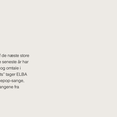
f de næste store 
 seneste år har 
og omtale i 
ts” tager ELBA 
diepop-sange, 
angene fra 