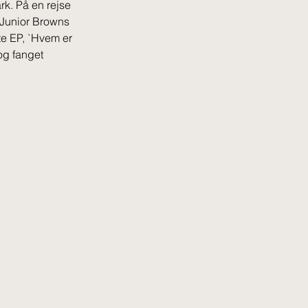
rk. På en rejse 
 Junior Browns 
te EP, `Hvem er 
og fanget 