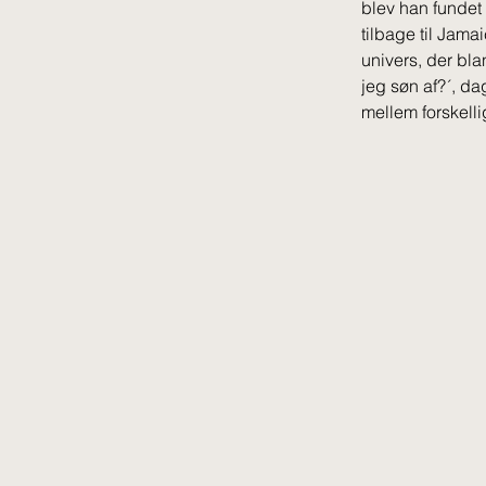
blev han fundet 
tilbage til Jama
univers, der bla
jeg søn af?´, da
mellem forskellig