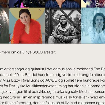
 mere om de 8 nye SOLO artister:
öm er forsanger og guitarist i det aarhusianske rockband The Bo
dannet i 2011. Bandet har siden udgivet tre fuldlængde albums
 Mizz Lizzy, Rival Sons og AC/DC og spillet flere hundrede kon
et fra Det Jyske Musikkonservatorium og har siden sin barndom
skrivningen til at udtrykke og mærke sig selv. Med sin personl
g nedture er Tim en inspirerende musikalsk fortæller - hvad ente
ler til sine foredrag, der har fokus på et liv med diagnoser og p