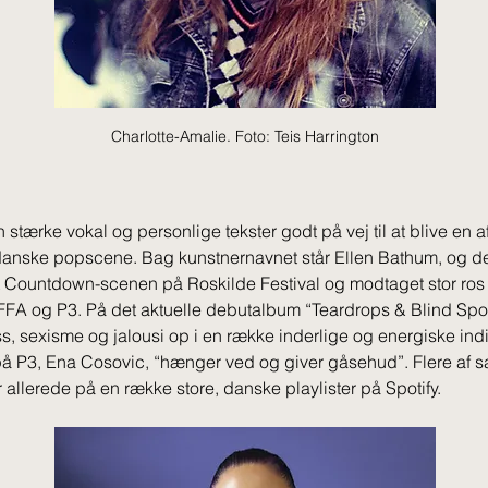
Charlotte-Amalie. Foto: Teis Harrington
stærke vokal og personlige tekster godt på vej til at blive en a
 danske popscene. Bag kunstnernavnet står Ellen Bathum, og de
 Countdown-scenen på Roskilde Festival og modtaget stor ros 
A og P3. På det aktuelle debutalbum “Teardrops & Blind Spo
s, sexisme og jalousi op i en række inderlige og energiske in
 på P3, Ena Cosovic, “hænger ved og giver gåsehud”. Flere af s
allerede på en række store, danske playlister på Spotify.