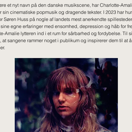
 være et nyt navn på den danske musikscene, har Charlotte-Amali
r sin cinematiske popmusik og dragende tekster. I 2023 har hu
for Søren Huss på nogle af landets mest anerkendte spillestede
sine egne erfaringer med ensomhed, depression og håb for fre
tte-Amalie lytteren ind i et rum for sårbarhed og fordybelse. Til s
e, at sangene rammer noget i publikum og inspirerer dem til at
er.