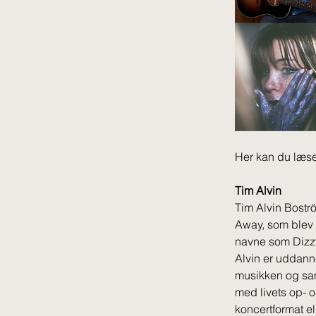
Her kan du læse
Tim Alvin
Tim Alvin Bostr
Away, som blev 
navne som Dizzy
Alvin er uddann
musikken og sang
med livets op- o
koncertformat el