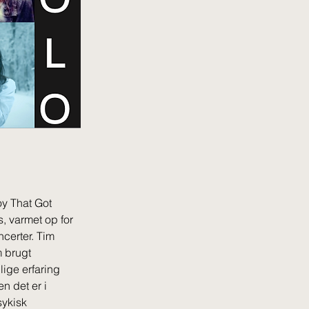
y That Got 
, varmet op for 
certer. Tim 
 brugt 
ige erfaring 
n det er i 
sykisk 