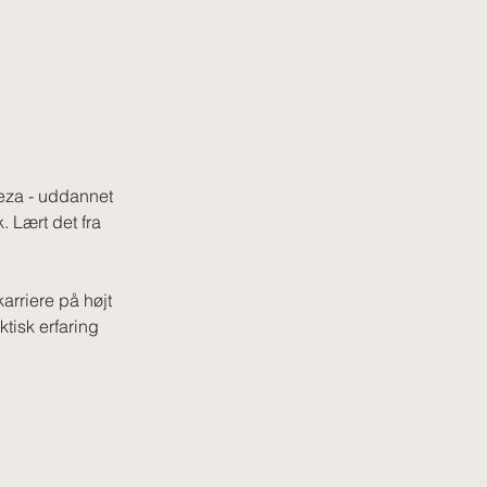
eza - uddannet 
. Lært det fra 
arriere på højt 
isk erfaring 