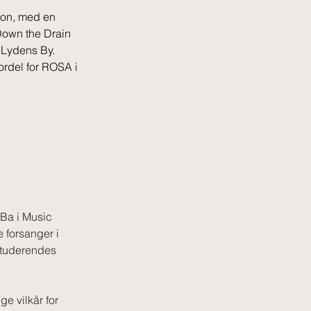
ion, med en 
own the Drain 
 Lydens By. 
ordel for ROSA i 
 Ba i Music 
forsanger i 
Studerendes 
ge vilkår for 