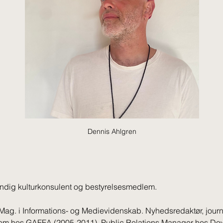
Dennis Ahlgren
ndig kulturkonsulent og bestyrelsesmedlem.
Mag. i Informations- og Medievidenskab. Nyhedsredaktør, journ
em hos GAFFA (2005-2011). Public Relations Manager hos Do