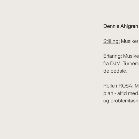
Dennis Ahlgren
Stilling:
 Musiker
Erfaring: 
Musike
fra DJM. Turneret
de bedste.
Rolle i ROSA:
 M
plan - altid me
og problemløsn