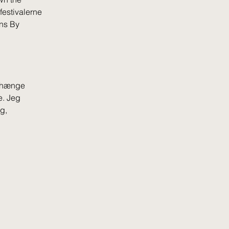
estivalerne
ens By
enhænge
e. Jeg
g,