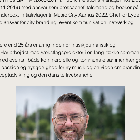
11-2019) med ansvar som pressechef, talsmand og booker på f
derbox. Initiativtager til Music City Aarhus 2022. Chef for Lyd
 ansvar for city branding, event kommunikation, netværk og
ere end 25 års erfaring indenfor musikjournalistik og
 Har arbejdet med vækstlagsprojekter i en lang række samm
g med events i både kommercielle og kommunale sammenhæng
passion og nysgerrighed for ny musik og en viden om brandin
onceptudvikling og den danske livebranche.