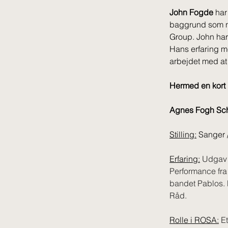
John Fogde
 ha
baggrund som n
Group. John har 
Hans erfaring me
arbejdet med at
Hermed en kort 
Agnes Fogh Sc
Stilling:
 Sanger 
Erfaring:
Udgav d
Performance fra
bandet Pablos. 
Råd.
Rolle i ROSA:
Et