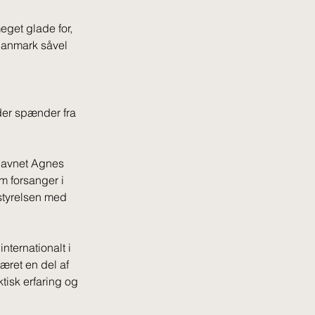
get glade for, 
Danmark såvel 
er spænder fra 
tnavnet Agnes 
 forsanger i 
styrelsen med 
nternationalt i 
æret en del af 
tisk erfaring og 