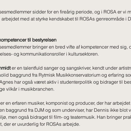
sesmedlemmer sidder for en fireårig periode, og i ROSA er vi me
til arbejdet med at styrke kendskabet til ROSAs genreområde i 
 kompetencer til bestyrelsen
sesmedlemmer bringer en bred vifte af kompetencer med sig, d
edelses- og kommunikationsroller i kultursektoren. 
hmidt
 er en talentfuld sanger og sangskriver, kendt under artis
solid baggrund fra Rytmisk Musikkonservatorium og erfaring som
gnes har også været aktiv i studenterpolitik og bidrager til be
ige vilkår i musikbranchen.
 er en erfaren musiker, komponist og producer, der har arbejdet i
 en baggrund fra DJM og som underviser, har Dennis ikke blot v
jø, men også bidraget til film- og teatermusik. Han bringer prak
t, der er uvurderlig for ROSAs arbejde.