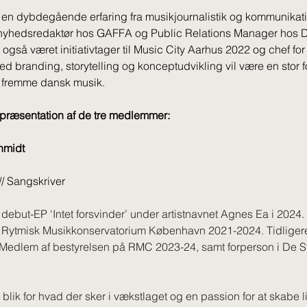
r en dybdegående erfaring fra musikjournalistik og kommunikat
yhedsredaktør hos GAFFA og Public Relations Manager hos D
også været initiativtager til Music City Aarhus 2022 og chef for
d branding, storytelling og konceptudvikling vil være en stor f
 fremme dansk musik.
præsentation af de tre medlemmer:
hmidt
// Sangskriver
ebut-EP ‘Intet forsvinder’ under artistnavnet Agnes Ea i 2024.
 Rytmisk Musikkonservatorium København 2021-2024. Tidligere 
Medlem af bestyrelsen på RMC 2023-24, samt forperson i De 
 blik for hvad der sker i vækstlaget og en passion for at skabe li