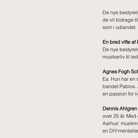
De nye bestyrel
de vil bidrage 
som i udlandet.
En bred vifte af
De nye bestyrel
musikerliv til l
Agnes Fogh Sc
Ea. Hun har en 
bandet Pablos. A
en passion for l
Dennis Ahlgren
over 25 år. Med
Aarhus' musikmil
en DIY-mentalite