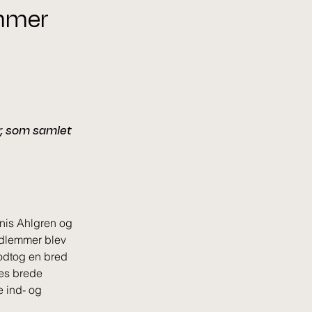
emmer
, som samlet
nis Ahlgren og 
dlemmer blev 
odtog en bred 
res brede 
 ind- og 