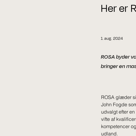
Her er
1. aug. 2024
ROSA byder va
bringer en mas
ROSA glæder si
John Fogde som
udvalgt efter e
vifte af kvalifi
kompetencer og 
udland.