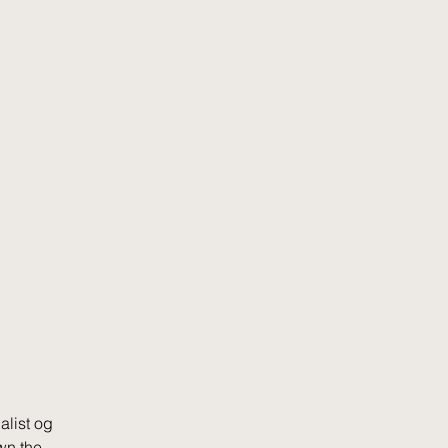
alist og
wn the