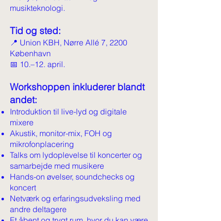
musikteknologi.
Tid og sted:
📍 Union KBH, Nørre Allé 7, 2200
København
📅 10.–12. april.
Workshoppen inkluderer blandt
andet:
Introduktion til live-lyd og digitale
mixere
Akustik, monitor-mix, FOH og
mikrofonplacering
Talks om lydoplevelse til koncerter og
samarbejde med musikere
Hands-on øvelser, soundchecks og
koncert
Netværk og erfaringsudveksling med
andre deltagere
Et åbent og trygt rum, hvor du kan være