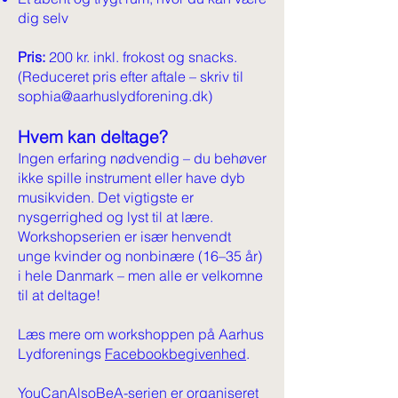
dig selv
Pris:
200 kr. inkl. frokost og snacks.
(Reduceret pris efter aftale – skriv til
sophia@aarhuslydforening.dk
)
Hvem kan deltage?
Ingen erfaring nødvendig – du behøver
ikke spille instrument eller have dyb
musikviden. Det vigtigste er
nysgerrighed og lyst til at lære.
Workshopserien er især henvendt
unge kvinder og nonbinære (16–35 år)
i hele Danmark – men alle er velkomne
til at deltage!
Læs mere om workshoppen på Aarhus
Lydforenings
Facebookbegivenhed
.
YouCanAlsoBeA-serien er organiseret