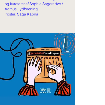
og kurateret af Sophia Sagaradze /
Aarhus Lydforening
Poster: Saga Kapna